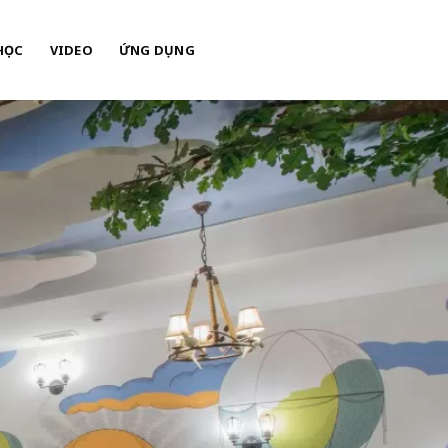
HỌC
VIDEO
ỨNG DỤNG