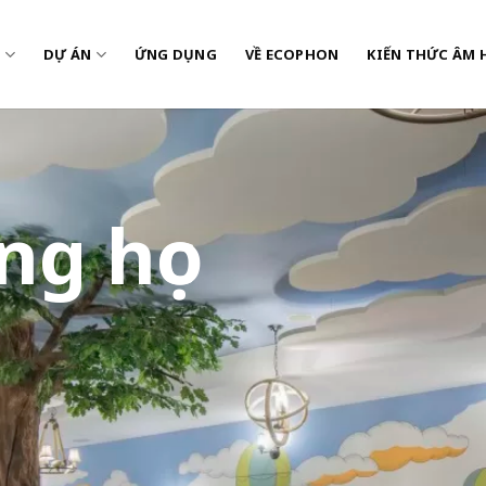
M
DỰ ÁN
ỨNG DỤNG
VỀ ECOPHON
KIẾN THỨC ÂM 
ng học