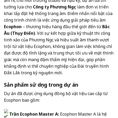
âm học cho môi trường studio và hậu kỳ, dự án đã tin
tưởng lựa chọn
Công ty Phương Ngọc
làm đơn vị triển
khai lắp đặt hệ thống trang âm. Điểm nhấn nổi bật của
công trình chính là việc ứng dụng giải pháp tiêu âm
Ecophon
– thương hiệu hàng đầu thế giới đến từ
Bắc
Âu (Thụy Điển)
. Với sự kết hợp giữa kỹ thuật thi công
tinh xảo của Phương Ngọc và hiệu suất âm thanh vượt
trội từ vật liệu Ecophon, không gian làm việc không chỉ
đạt được độ tĩnh lặng và trung thực tối ưu về mặt thính
giác mà còn mang đậm thẩm mỹ hiện đại, góp phần
khẳng định vị thế chuyên nghiệp của Đài truyền hình
Đắk Lắk trong kỷ nguyên mới.
Sản phẩm
sử dụng trong dự án
Dự án đã được ứng dụng đồng bộ vật liệu cao cấp từ
Ecophon bao gồm:
Trần Ecophon Master A:
Ecophon Master A là hệ